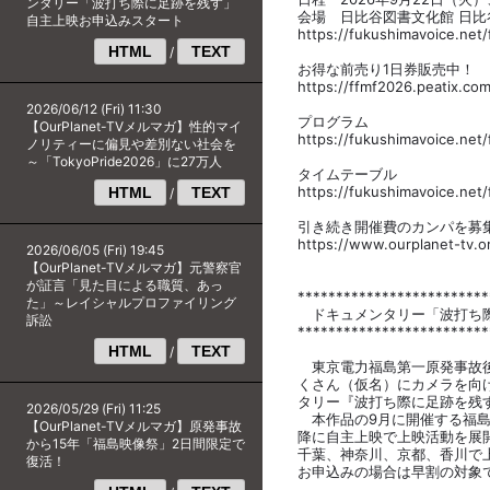
ンタリー「波打ち際に足跡を残す」
会場 日比谷図書文化館 日
自主上映お申込みスタート
https://fukushimavoice.net
HTML
TEXT
/
お得な前売り1日券販売中！
https://ffmf2026.peatix.com
2026/06/12 (Fri) 11:30
プログラム
【OurPlanet-TVメルマガ】性的マイ
https://fukushimavoice.net
ノリティーに偏見や差別ない社会を
～「TokyoPride2026」に27万人
タイムテーブル
https://fukushimavoice.net
HTML
TEXT
/
引き続き開催費のカンパを募
https://www.ourplanet-tv.o
2026/06/05 (Fri) 19:45
【OurPlanet-TVメルマガ】元警察官
が証言「見た目による職質、あっ
*************************
た」～レイシャルプロファイリング
ドキュメンタリー「波打ち際
訴訟
*************************
HTML
TEXT
/
東京電力福島第一原発事故後
くさん（仮名）にカメラを向けたO
タリー『波打ち際に足跡を残
2026/05/29 (Fri) 11:25
本作品の9月に開催する福島映
【OurPlanet-TVメルマガ】原発事故
降に自主上映で上映活動を展
から15年「福島映像祭」2日間限定で
千葉、神奈川、京都、香川で
復活！
お申込みの場合は早割の対象