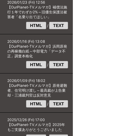
2026/01/23 (Fri) 12:56
【OurPlanet-TVメルマガ】補償法施
行１年でわずか2%～旧優生保護法被
害者「名乗り出てほしい」
HTML
TEXT
/
2026/01/16 (Fri) 13:08
【OurPlanet-TVメルマガ】浜岡原発
の再稼働白紙～中部電力「データ不
正」調査本格化
HTML
TEXT
/
2026/01/09 (Fri) 18:02
【OurPlanet-TVメルマガ】原発避難
者、住宅明け渡し～最高裁が上告棄
却・三浦裁判官は反対意見
HTML
TEXT
/
2025/12/26 (Fri) 17:00
【OurPlanet-TVメルマガ】2025年
もご支援ありがとうございました