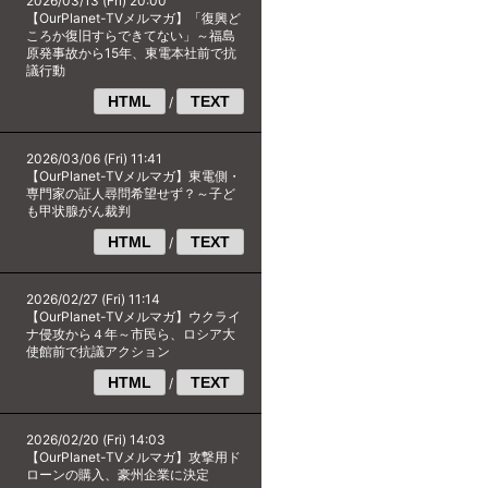
2026/03/13 (Fri) 20:00
【OurPlanet-TVメルマガ】「復興ど
ころか復旧すらできてない」～福島
原発事故から15年、東電本社前で抗
議行動
HTML
TEXT
/
2026/03/06 (Fri) 11:41
【OurPlanet-TVメルマガ】東電側・
専門家の証人尋問希望せず？～子ど
も甲状腺がん裁判
HTML
TEXT
/
2026/02/27 (Fri) 11:14
【OurPlanet-TVメルマガ】ウクライ
ナ侵攻から４年～市民ら、ロシア大
使館前で抗議アクション
HTML
TEXT
/
2026/02/20 (Fri) 14:03
【OurPlanet-TVメルマガ】攻撃用ド
ローンの購入、豪州企業に決定