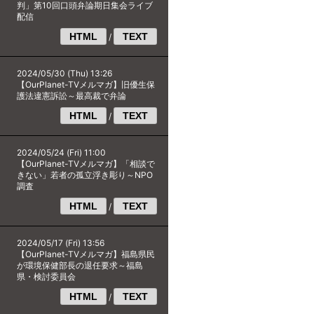
判」第10回口頭弁論期日集会ライブ
配信
HTML
TEXT
/
2024/05/30 (Thu) 13:26
【OurPlanet-TVメルマガ】旧優生保
護法違憲訴訟～最高裁で弁論
HTML
TEXT
/
2024/05/24 (Fri) 11:00
【OurPlanet-TVメルマガ】「相談で
きない」若者の孤立浮き彫り～NPO
調査
HTML
TEXT
/
2024/05/17 (Fri) 13:56
【OurPlanet-TVメルマガ】福島県民
が環境保健部長の退任要求～福島
県・検討委員会
HTML
TEXT
/