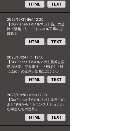
HTML
TEXT
/
2025/10/31 (Fri) 12:30
【OurPlanet-TVメルマガ】品川の道
路で隆起～リニアトンネル工事のほ
ぼ真上
HTML
TEXT
/
2025/10/24 (Fri) 12:56
【OurPlanet-TVメルマガ】長崎と広
島の格差、浮き彫り～『被ばく「封
じ込め」の正体』出版記念シンポ
HTML
TEXT
/
2025/10/20 (Mon) 17:00
【OurPlanet-TVメルマガ】本日この
あと19時から「トランスナショナル
な学生たちの連帯」
HTML
TEXT
/