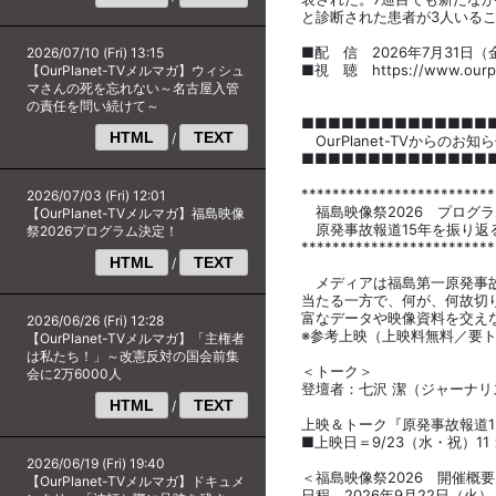
と診断された患者が3人いる
■配 信 2026年7月31日（
2026/07/10 (Fri) 13:15
■視 聴 https://www.ourpla
【OurPlanet-TVメルマガ】ウィシュ
マさんの死を忘れない～名古屋入管
の責任を問い続けて～
■■■■■■■■■■■■■■
HTML
TEXT
/
OurPlanet-TVからのお
■■■■■■■■■■■■■■
*************************
2026/07/03 (Fri) 12:01
福島映像祭2026 プログ
【OurPlanet-TVメルマガ】福島映像
原発事故報道15年を振り返
祭2026プログラム決定！
*************************
HTML
TEXT
/
メディアは福島第一原発事故
当たる一方で、何が、何故切
富なデータや映像資料を交え
2026/06/26 (Fri) 12:28
※参考上映（上映料無料／要
【OurPlanet-TVメルマガ】「主権者
は私たち！」～改憲反対の国会前集
＜トーク＞
会に2万6000人
登壇者：七沢 潔（ジャーナリ
HTML
TEXT
/
上映＆トーク『原発事故報道1
■上映日＝9/23（水・祝）11：
2026/06/19 (Fri) 19:40
＜福島映像祭2026 開催概
【OurPlanet-TVメルマガ】ドキュメ
日程 2026年9月22日（火