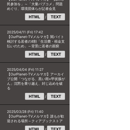
民参加を」～「大量パブコメ」問題
めぐり、環境団体らが記者会見
HTML
TEXT
/
2025/04/11 (Fri) 17:42
【OurPlanet-TVメルマガ】闇バイト
検討する若者の8割「生活費・税金支
払いのため」～背景に若者の困窮
HTML
TEXT
/
2025/04/04 (Fri) 11:27
【OurPlanet-TVメルマガ】アーカイ
ブ公開「つながる、黒い雨×甲状腺が
ん」沈黙を乗り越え、封じ込めを破
る
HTML
TEXT
/
2025/03/28 (Fri) 11:40
【OurPlanet-TVメルマガ】誰もが歓
迎される場所～クィアブックストア
HTML
TEXT
/