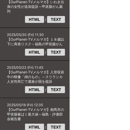
【OurPlanet-TVメルマガ】いわき出
身の女性が追加提訴～甲状腺がん裁
判
HTML
TEXT
/
2025/05/30 (Fri) 11:30
【OurPlanet-TVメルマガ】１８歳以
下に再発リスク～福島の甲状腺がん
HTML
TEXT
/
2025/05/23 (Fri) 11:45
【OurPlanet-TVメルマガ】入管収容
中の映像「姉のもの」～スリランカ
人女性死亡で遺族が国を提訴
HTML
TEXT
/
2025/05/16 (Fri) 12:35
【OurPlanet-TVメルマガ】相馬市の
甲状腺被ばく最大値～福島・評価部
会報告書
HTML
TEXT
/