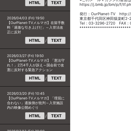
HTML
TEXT
/
https://j.bmb.jp/bm/p/f/tf.
発行：OurPlanet-TV http://w
2026/04/03 (Fri) 19:50
東京都千代田区神田猿楽町2-2-
【OurPlanet-TVメルマガ】在留手数
Tel：03-3296-2720 FAX：0
料「過激な引き上げだ」～入管法改
*************************
正に反対
HTML
TEXT
/
2026/03/27 (Fri) 19:50
【OurPlanet-TVメルマガ】「憲法守
れ！」2万4千人が訴え～国会前で改
憲に反対する緊急アクション
HTML
TEXT
/
2026/03/20 (Fri) 10:45
【OurPlanet-TVメルマガ】「理屈に
合わない」遺族側が批判～入管施設
内の映像公開めぐり
HTML
TEXT
/