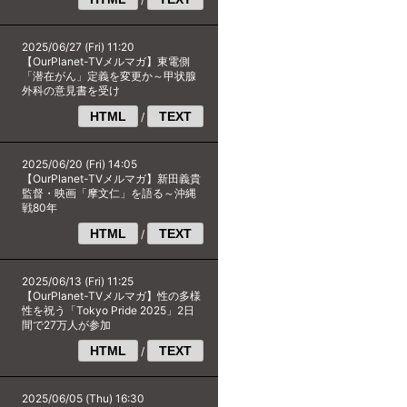
2025/06/27 (Fri) 11:20
【OurPlanet-TVメルマガ】東電側
「潜在がん」定義を変更か～甲状腺
外科の意見書を受け
HTML
TEXT
/
2025/06/20 (Fri) 14:05
【OurPlanet-TVメルマガ】新田義貴
監督・映画「摩文仁」を語る～沖縄
戦80年
HTML
TEXT
/
2025/06/13 (Fri) 11:25
【OurPlanet-TVメルマガ】性の多様
性を祝う「Tokyo Pride 2025」2日
間で27万人が参加
HTML
TEXT
/
2025/06/05 (Thu) 16:30