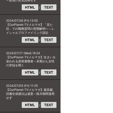
～委員の意見反映せず
HTML
TEXT
/
2024/07/26 (Fri) 13:55
【OurPlanet-TVメルマガ】「見た
目」での職務質問の実態解明へ～レ
イシャルプロファイリング訴訟
HTML
TEXT
/
2024/07/17 (Wed) 16:24
【OurPlanet-TVメルマガ】住まいを
追われる原発避難者～末期がん女性
の苦悩を聞く
HTML
TEXT
/
2024/07/05 (Fri) 11:35
【OurPlanet-TVメルマガ】最高裁、
旧優生保護法は違憲～除斥期間適用
せず
HTML
TEXT
/