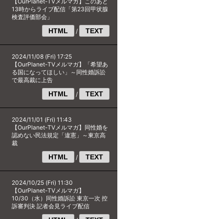
【OurPlanet-TVメルマガ】このあと
13時からライブ配信「第23回甲状腺
検査評価部会」
HTML
TEXT
/
2024/11/08 (Fri) 17:25
【OurPlanet-TVメルマガ】「希望あ
る国になってほしい」～同性婚訴訟
で最高裁に上告
HTML
TEXT
/
2024/11/01 (Fri) 11:43
【OurPlanet-TVメルマガ】同性婚を
認めない民法規定「違憲」～東京高
裁
HTML
TEXT
/
2024/10/25 (Fri) 11:30
【OurPlanet-TVメルマガ】
10/30（水）同性婚訴訟 東京一次 控
訴審判決 記者会見ライブ配信