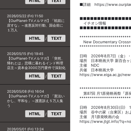
HTML
TEXT
/
■詳細 https://www.ourplane
2026/05/22 (Fri) 11:50
■■■■■■■■■■■■■■
【OurPlanet-TVメルマガ】「戦前に
イチオシ情報
戻すな」～改憲反対行動、国会前に
■■■■■■■■■■■■■■
１万人
*************************
HTML
TEXT
/
New Documentary Cr
*************************
2026/05/15 (Fri) 19:45
日時 2026年8月7日（金）
【OurPlanet-TVメルマガ】「突然、
場所 日本映画大学 新百合ヶ
帰れとは」悲嘆に暮れるインド料理
主催 NDC
店主～資本金3000万円要件で深刻化
共催 日本映画大学
https://www.eiga.ac.jp/ne
HTML
TEXT
/
*************************
2026/05/08 (Fri) 16:04
第87回 月1原発映画祭『原
【OurPlanet-TVメルマガ】「憲法い
*************************
かし、平和を」～護憲訴え５万人集
う
日時 2026年8月30日(日)
場所 谷中の家（台東区）お
HTML
TEXT
/
主催 月1原発映画の会
https://www.jtgt.info/?q=n
2026/05/01 (Fri) 13:24