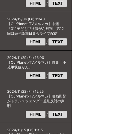
HTML
TEXT
/
2024/12/06 (Fri) 12:40
【OurPlanet-TVメルマガ】来週
「311子ども甲状腺がん裁判」第12
回口頭弁論期日集会ライブ配信
HTML
TEXT
/
2024/11/29 (Fri) 16:00
【OurPlanet-TVメルマガ】特集「小
児甲状腺がん」
HTML
TEXT
/
2024/11/22 (Fri) 12:25
【OurPlanet-TVメルマガ】映画監督
がトランスジェンダー差別反対の声
明
HTML
TEXT
/
2024/11/15 (Fri) 11:15