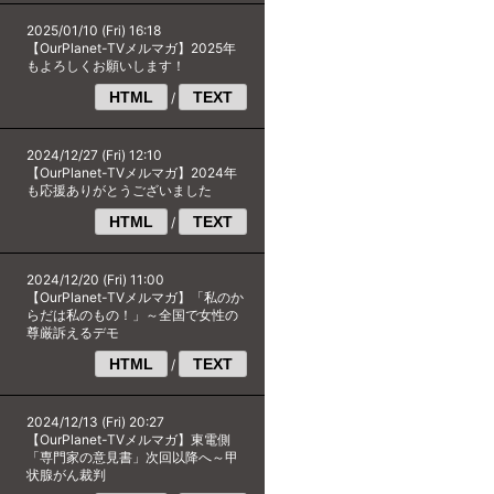
2025/01/10 (Fri) 16:18
【OurPlanet-TVメルマガ】2025年
もよろしくお願いします！
HTML
TEXT
/
2024/12/27 (Fri) 12:10
【OurPlanet-TVメルマガ】2024年
も応援ありがとうございました
HTML
TEXT
/
2024/12/20 (Fri) 11:00
【OurPlanet-TVメルマガ】「私のか
らだは私のもの！」～全国で女性の
尊厳訴えるデモ
HTML
TEXT
/
2024/12/13 (Fri) 20:27
【OurPlanet-TVメルマガ】東電側
「専門家の意見書」次回以降へ～甲
状腺がん裁判