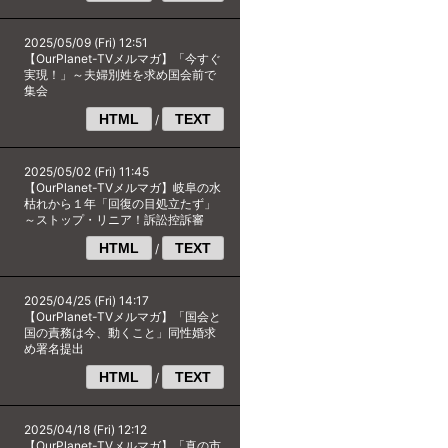
2025/05/09 (Fri) 12:51
【OurPlanet-TVメルマガ】「今すぐ
実現！」～夫婦別姓を求め国会前で
集会
HTML
TEXT
/
2025/05/02 (Fri) 11:45
【OurPlanet-TVメルマガ】岐阜の水
枯れから１年「回復の目処立たず」
～ストップ・リニア！訴訟控訴審
HTML
TEXT
/
2025/04/25 (Fri) 14:17
【OurPlanet-TVメルマガ】「国会と
国の責務は今、動くこと」同性婚求
め署名提出
HTML
TEXT
/
2025/04/18 (Fri) 12:12
【OurPlanet-TVメルマガ】「真の市