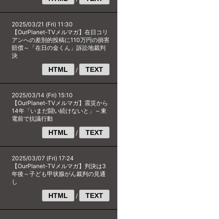
2025/03/21 (Fri) 11:30
【OurPlanet-TVメルマガ】在日コリ
アンへの差別的投稿に110万円の損害
賠償～「在日の金くん」訴訟地裁判
決
HTML
TEXT
/
2025/03/14 (Fri) 15:10
【OurPlanet-TVメルマガ】震災から
14年「いまだ闘い続けないと」～東
電前で抗議行動
HTML
TEXT
/
2025/03/07 (Fri) 17:24
【OurPlanet-TVメルマガ】判決は3
年後～子ども甲状腺がん裁判の見通
し
HTML
TEXT
/