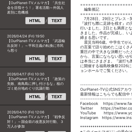
【OurPlanet-TVメルマガ】「共生社
===================
会を目指そう！」署名活動～外国人
編集後記
差別に危機感
===================
7月28日、29日とプレス・
HTML
TEXT
/
『波打ち際に足跡を残す』の
行いました。2日とも満席と
きました。作品が完成し、い
2026/04/24 (Fri) 19:50
締まる思いです。
【OurPlanet-TVメルマガ】「武器輸
震災当時6歳。中学生でがん
出反対！」～平和主義の転換に市民
の言葉で語り始めたこはくさ
ら怒り
重圧の中で大きな決断だった
から、言葉にならない思いが
HTML
TEXT
/
は本当にさまざま。『波打ち際
に開催する福島映像祭2026
ョンホールでご覧ください。
2026/04/17 (Fri) 10:30
【OurPlanet-TVメルマガ】「政策の
失敗、南鳥島に押し付けるな」核の
-----------------------------
ゴミ処分地めぐり抗議行動
OurPlanet-TV公式SNSアカ
最新情報はこちらでも配信中
HTML
TEXT
/
-----------------------------
Facebook https://www.fac
Twitter https://twitter.c
2026/04/10 (Fri) 12:06
YouTube https://www.you
【OurPlanet-TVメルマガ】「戦争反
Instagram https://www.ins
対！」～国会前の改憲反対行動、３
万人が参加
*************************
※このメールマガジンの退会