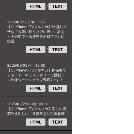
HTML
TEXT
/
2025/09/12 (Fri) 11:53
【OurPlanet-TVメルマガ】外国人の
子ら『入管に行くたびに怖い』訴え
～国会前で不法滞在者ゼロプランに
抗議
HTML
TEXT
/
2025/09/05 (Fri) 10:30
【OurPlanet-TVメルマガ】神保町で
ショートドキュメンタリーに挑戦！
～映像ワークショップ残席4です！
HTML
TEXT
/
2025/08/23 (Sat) 10:00
【OurPlanet-TVメルマガ】学生の困
窮浮き彫りに～食糧支援に応募急増
HTML
TEXT
/