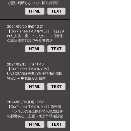
で憲法判断しないで～同性婚訴訟
HTML
TEXT
/
2024/09/20 (Fri) 12:21
【OurPlanet-TVメルマガ】「狂わさ
れた人生、戻ってこない」～旧優生
保護法違憲判決で合意書締結
HTML
TEXT
/
2024/09/13 (Fri) 11:43
【OurPlanet-TVメルマガ】
UNSCEAR報告書の過小評価の原因
特定か～甲状腺がん裁判
HTML
TEXT
/
2024/09/06 (Fri) 17:57
【OurPlanet-TVメルマガ】原告側
「トンネルの直上以外でも地盤緩み
の影響ある」主張～東京外環道訴訟
HTML
TEXT
/