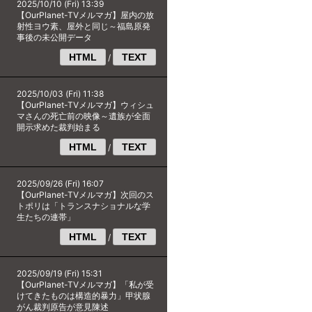
2025/10/10 (Fri) 13:39
【OurPlanet-TVメルマガ】屋内の放
射性ヨウ素、屋外と同じ～福島原発
事後の未公開データ
HTML
TEXT
/
2025/10/03 (Fri) 11:38
【OurPlanet-TVメルマガ】ウィシュ
マさんの死亡前の映像～遺族が全面
開示求めた裁判始まる
HTML
TEXT
/
2025/09/26 (Fri) 16:07
【OurPlanet-TVメルマガ】次回のス
トポリは「トランスナショナルな学
生たちの連帯」
HTML
TEXT
/
2025/09/19 (Fri) 15:31
【OurPlanet-TVメルマガ】「私が受
けてきたものは構造的暴力」甲状腺
がん裁判原告が意見陳述