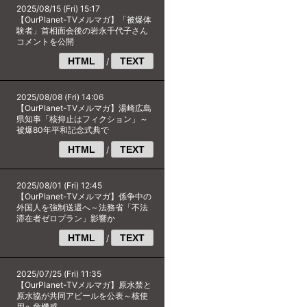
2025/08/15 (Fri) 15:17
【OurPlanet-TVメルマガ】「被爆体
験者」首相面会後の岩永千代子さん
コメントを公開
HTML
TEXT
/
2025/08/08 (Fri) 14:06
【OurPlanet-TVメルマガ】湯崎広島
県知事「核抑止はフィクション」～
被爆80年平和記念式典で
HTML
TEXT
/
2025/08/01 (Fri) 12:45
【OurPlanet-TVメルマガ】係争中の
外国人を強制送還へ～法務省「不法
滞在者ゼロプラン」影響か
HTML
TEXT
/
2025/07/25 (Fri) 11:35
【OurPlanet-TVメルマガ】原水禁と
原水協が共同アピールを公表～核使
用へ危機感