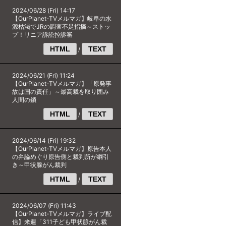
2024/06/28 (Fri) 14:17
【OurPlanet-TVメルマガ】岐阜の水
源枯渇でJRの調査不足指摘～ストッ
プ！リニア訴訟控訴審
HTML
TEXT
/
2024/06/21 (Fri) 11:24
【OurPlanet-TVメルマガ】「原発事
故は国の責任」～最高裁を取り囲み
人間の鎖
HTML
TEXT
/
2024/06/14 (Fri) 19:32
【OurPlanet-TVメルマガ】原告本人
の弁論めぐり原告側と裁判所が綱引
き～甲状腺がん裁判
HTML
TEXT
/
2024/06/07 (Fri) 11:43
【OurPlanet-TVメルマガ】ライブ配
信】来週「311子ども甲状腺がん裁