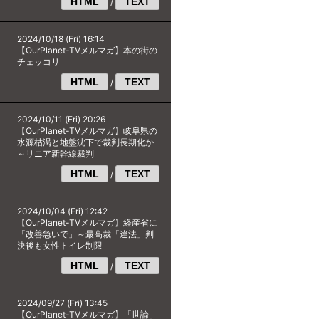
HTML
TEXT
/
2024/10/18 (Fri) 16:14
【OurPlanet-TVメルマガ】本の街の
チェッコリ
HTML
TEXT
/
2024/10/11 (Fri) 20:26
【OurPlanet-TVメルマガ】岐阜県の
水源枯渇と地盤沈下で裁判長期化か
～リニア新幹線裁判
HTML
TEXT
/
2024/10/04 (Fri) 12:42
【OurPlanet-TVメルマガ】経産省に
「改善急いで」～最高裁「違法」判
決後も女性トイレ制限
HTML
TEXT
/
2024/09/27 (Fri) 13:45
【OurPlanet-TVメルマガ】「世論」