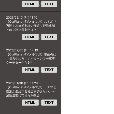
HTML
TEXT
/
2026/02/13 (Fri) 11:10
【OurPlanet-TVメルマガ】ストポリ
再開！水族館劇場の帰還：野戰攻城
とは？路上演劇とは？
HTML
TEXT
/
2026/02/06 (Fri) 14:19
【OurPlanet-TVメルマガ】軍政権に
「暴力やめろ！」～ミャンマー軍事
クーデターから5年
HTML
TEXT
/
2026/01/30 (Fri) 11:29
【OurPlanet-TVメルマガ】「デマと
差別が蔓延する社会を許さない」～
衆院選前に市民らが集会
HTML
TEXT
/