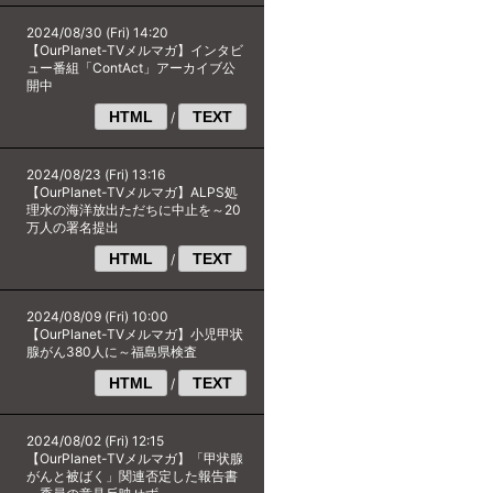
2024/08/30 (Fri) 14:20
【OurPlanet-TVメルマガ】インタビ
ュー番組「ContAct」アーカイブ公
開中
HTML
TEXT
/
2024/08/23 (Fri) 13:16
【OurPlanet-TVメルマガ】ALPS処
理水の海洋放出ただちに中止を～20
万人の署名提出
HTML
TEXT
/
2024/08/09 (Fri) 10:00
【OurPlanet-TVメルマガ】小児甲状
腺がん380人に～福島県検査
HTML
TEXT
/
2024/08/02 (Fri) 12:15
【OurPlanet-TVメルマガ】「甲状腺
がんと被ばく」関連否定した報告書