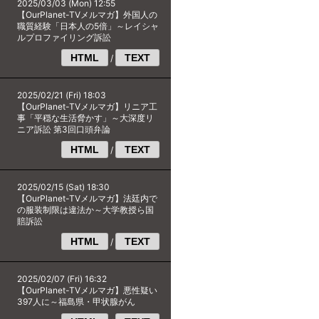
2025/03/03 (Mon) 12:55
【OurPlanet-TVメルマガ】外国人の
職質経験「日本人の5倍」～レイシャ
ルプロファイリング訴訟
HTML
TEXT
/
2025/02/21 (Fri) 18:03
【OurPlanet-TVメルマガ】リニア工
事「平穏な生活脅かす」～大深度リ
ニア訴訟 第3回口頭弁論
HTML
TEXT
/
2025/02/15 (Sat) 18:30
【OurPlanet-TVメルマガ】法廷内で
の服装制限は違法か～大学教授ら国
賠訴訟
HTML
TEXT
/
2025/02/07 (Fri) 16:32
【OurPlanet-TVメルマガ】悪性疑い
397人に～福島県・甲状腺がん