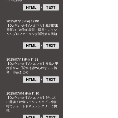
HTML
TEXT
/
2025/07/18 (Fri) 12:00
【OurPlanet-TVメルマガ】裁判提出
書類の「差別的表現」指摘～レイシ
ャルプロファイリング訴訟第６回期
日
HTML
TEXT
/
2025/07/11 (Fri) 11:28
【OurPlanet-TVメルマガ】被曝と甲
状腺がん「関連は認められず」～福
島・部会まとめ
HTML
TEXT
/
2025/07/04 (Fri) 11:10
【OurPlanet-TVメルマガ】5年ぶり
に開講！映像ワークショップ～神保
町でショートドキュメンタリーに挑
戦！
HTML
TEXT
/