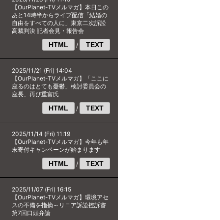
【OurPlanet-TVメルマガ】本日この
あと14時半からライブ配信「結婚の
自由をすべての人に」東京二次訴訟
高裁判決 記者会見・報告会
HTML
TEXT
/
2025/11/21 (Fri) 14:04
【OurPlanet-TVメルマガ】「ここに
座るのはとても憂鬱」検討委員会の
座長、再び重富氏
HTML
TEXT
/
2025/11/14 (Fri) 11:19
【OurPlanet-TVメルマガ】今年も年
末寄付キャンペーンが始まります
HTML
TEXT
/
2025/11/07 (Fri) 16:15
【OurPlanet-TVメルマガ】環境アセ
スの不備を指摘～リニア訴訟控訴審
第7回口頭弁論