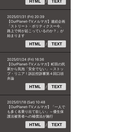
HTML
TEXT
/
2025/01/31 (Fri) 20:39
【OurPlanet-TVメルマガ】連続企画
「ストリート・ポリティクスー今、
路上で何が起こっているのか？」が
始まります
HTML
TEXT
/
2025/01/24 (Fri) 16:36
【OurPlanet-TVメルマガ】町田の民
家から気泡「安全でない」～ストッ
プ・リニア！訴訟控訴審第４回口頭
弁論
HTML
TEXT
/
2025/01/18 (Sat) 10:48
【OurPlanet-TVメルマガ】「一人で
も多く名乗り出て欲しい」～優生保
護法被害者への補償法が施行
HTML
TEXT
/