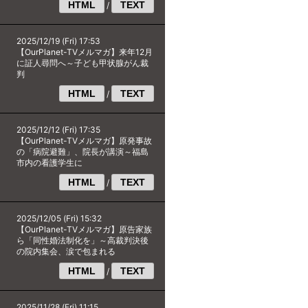
HTML
TEXT
/
2025/12/19 (Fri) 17:53
【OurPlanet-TVメルマガ】来年12月
に証人尋問へ～子ども甲状腺がん裁
判
HTML
TEXT
/
2025/12/12 (Fri) 17:35
【OurPlanet-TVメルマガ】原発事故
の「病院避難」、院長が講演～福島
市内の看護学生に
HTML
TEXT
/
2025/12/05 (Fri) 15:32
【OurPlanet-TVメルマガ】原告家族
ら「同性婚法制化を」～高裁判決後
の院内集会、涙で包まれる
HTML
TEXT
/
2025/11/28 (Fri) 11:15