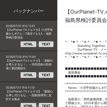
バックナンバー
【OurPlane
福島県検討委員会
2026/07/31 (Fri) 12:51
【OurPlanet-TVメルマガ】小児甲状
腺がん417人～7巡目でも3人・福島
県検討委員会
*:・°★:*:・°☆:*:・°★:*:・°
HTML
TEXT
/
Standing Together, Cre
OurPlanet-TV メー
http://www.ourplanet
2026/07/24 (Fri) 11:00
*:・°★:*:・°☆:*:・°★:*:・°
【OurPlanet-TVメルマガ】「虐殺AI
を導入するな！」～市民団体が防衛
省に要請書提出
■■■■■■■■■■■■■■
最新番組
HTML
TEXT
/
■■■■■■■■■■■■■■
*************************
2026/07/17 (Fri) 11:10
News「小児甲状腺がん41
【OurPlanet-TVメルマガ】「愛国心
*************************
を押し付けるな」～国旗損壊罪に反
対する集会
福島県の「県民健康調査」検
で開催され、2025年度から
HTML
TEXT
/
表された。7巡目でも新たな